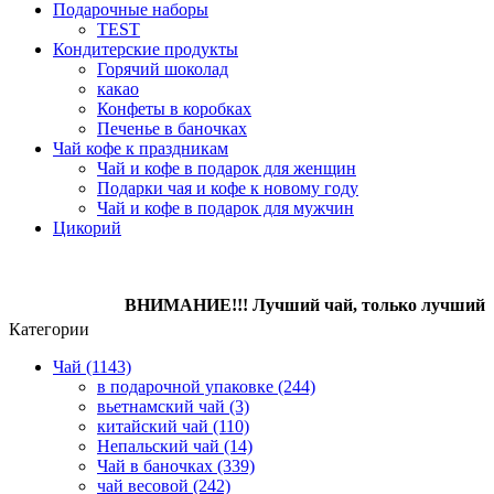
Подарочные наборы
TEST
Кондитерcкие продукты
Горячий шоколад
какао
Конфеты в коробках
Печенье в баночках
Чай кофе к праздникам
Чай и кофе в подарок для женщин
Подарки чая и кофе к новому году
Чай и кофе в подарок для мужчин
Цикорий
ВНИМАНИЕ!!! Лучший чай, только лучший кофе, 
Категории
Чай (1143)
в подарочной упаковке (244)
вьетнамский чай (3)
китайский чай (110)
Непальский чай (14)
Чай в баночках (339)
чай весовой (242)