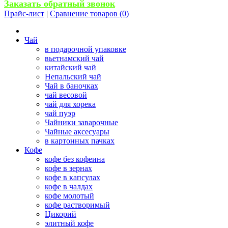
Заказать обратный звонок
Прайс-лист
|
Сравнение товаров (0)
Чай
в подарочной упаковке
вьетнамский чай
китайский чай
Непальский чай
Чай в баночках
чай весовой
чай для хорека
чай пуэр
Чайники заварочные
Чайные аксесуары
в картонных пачках
Кофе
кофе без кофеина
кофе в зернах
кофе в капсулах
кофе в чалдах
кофе молотый
кофе растворимый
Цикорий
элитный кофе