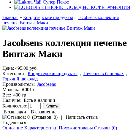
Главная
»
Кондитерcкие продукты
»
Jacobsens коллекция
печенье Винтаж Маки
Jacobsens коллекция печенье
Винтаж Маки
Цена:
495.00 руб.
Категории :
Кондитерcкие продукты
,
Печенье в баночках
,
Горячий шоколад
Производитель:
Jacobsens
Модель:
Я0015
Вес:
400 гр
Наличие:
Есть в наличии
Количество:
В закладки
В сравнение
(
Отзывов: 0
)
|
Написать отзыв
Поделиться
Описание
Характеристики
Похожие товары
Отзывы (0)