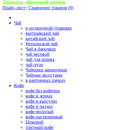
Заказать обратный звонок
Прайс-лист
|
Сравнение товаров (0)
Чай
в подарочной упаковке
вьетнамский чай
китайский чай
Непальский чай
Чай в баночках
чай весовой
чай для хорека
чай пуэр
Чайники заварочные
Чайные аксесуары
в картонных пачках
Кофе
кофе без кофеина
кофе в зернах
кофе в капсулах
кофе в чалдах
кофе молотый
кофе растворимый
Цикорий
элитный кофе