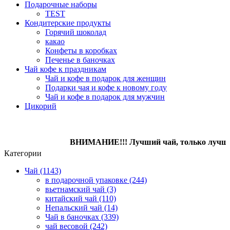
Подарочные наборы
TEST
Кондитерcкие продукты
Горячий шоколад
какао
Конфеты в коробках
Печенье в баночках
Чай кофе к праздникам
Чай и кофе в подарок для женщин
Подарки чая и кофе к новому году
Чай и кофе в подарок для мужчин
Цикорий
ВНИМАНИЕ!!! Лучший чай, только лучший коф
Категории
Чай (1143)
в подарочной упаковке (244)
вьетнамский чай (3)
китайский чай (110)
Непальский чай (14)
Чай в баночках (339)
чай весовой (242)